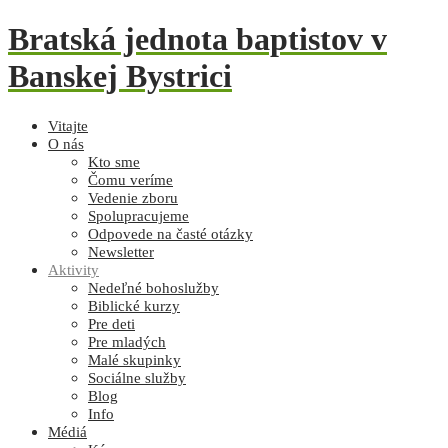
Bratská jednota baptistov v
Banskej Bystrici
Vitajte
O nás
Kto sme
Čomu veríme
Vedenie zboru
Spolupracujeme
Odpovede na časté otázky
Newsletter
Aktivity
Nedeľné bohoslužby
Biblické kurzy
Pre deti
Pre mladých
Malé skupinky
Sociálne služby
Blog
Info
Médiá