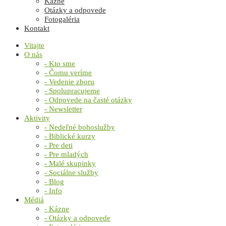
Kázne
Otázky a odpovede
Fotogaléria
Kontakt
Vitajte
O nás
- Kto sme
- Čomu veríme
- Vedenie zboru
- Spolupracujeme
- Odpovede na časté otázky
- Newsletter
Aktivity
- Nedeľné bohoslužby
- Biblické kurzy
- Pre deti
- Pre mladých
- Malé skupinky
- Sociálne služby
- Blog
- Info
Médiá
- Kázne
- Otázky a odpovede