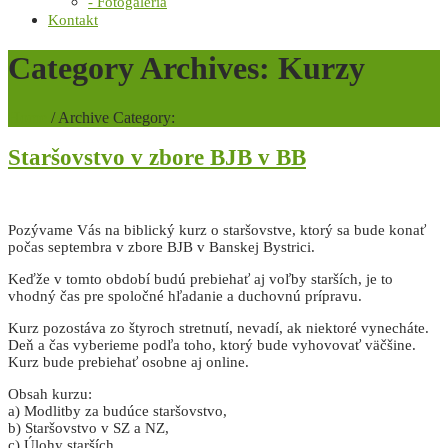
- Fotogaléria
Kontakt
Category Archives: Kurzy
Home
/
Archive Category:
Staršovstvo v zbore BJB v BB
Pozývame Vás na biblický kurz o staršovstve, ktorý sa bude konať
počas septembra v zbore BJB v Banskej Bystrici.
Keďže v tomto období budú prebiehať aj voľby starších, je to
vhodný čas pre spoločné hľadanie a duchovnú prípravu.
Kurz pozostáva zo štyroch stretnutí, nevadí, ak niektoré vynecháte.
Deň a čas vyberieme podľa toho, ktorý bude vyhovovať väčšine.
Kurz bude prebiehať osobne aj online.
Obsah kurzu:
a) Modlitby za budúce staršovstvo,
b) Staršovstvo v SZ a NZ,
c) Úlohy starších,