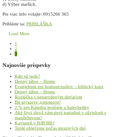
d) Výber starších.
Pre viac info volajte: 0915266 365
Prihláste sa:
PRIHLÁŠKA
Load More
1
2
3
Najnovšie príspevky
Kde sú jasle?
Denný tábor – Home
Evanjelium pre homosexuálov – biblický kurz
Denný tábor – Home
Rozlúčka s nenarodeným dieťaťom
Ви шукаєте допомоги?
2 % pre Katedru teológie a katechetiky
Aké štyri slová vám prvé napadnú v súvislosti s
manželstvom?
Kaviareň v BJB BB?
Teplé oblečenie počas mrazivých dní