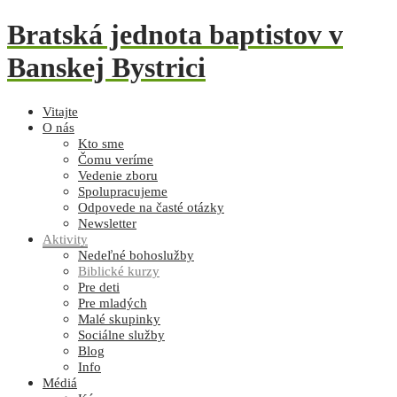
Bratská jednota baptistov v
Banskej Bystrici
Vitajte
O nás
Kto sme
Čomu veríme
Vedenie zboru
Spolupracujeme
Odpovede na časté otázky
Newsletter
Aktivity
Nedeľné bohoslužby
Biblické kurzy
Pre deti
Pre mladých
Malé skupinky
Sociálne služby
Blog
Info
Médiá