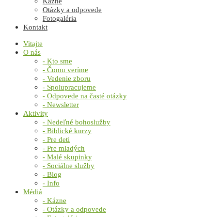
Kázne
Otázky a odpovede
Fotogaléria
Kontakt
Vitajte
O nás
- Kto sme
- Čomu veríme
- Vedenie zboru
- Spolupracujeme
- Odpovede na časté otázky
- Newsletter
Aktivity
- Nedeľné bohoslužby
- Biblické kurzy
- Pre deti
- Pre mladých
- Malé skupinky
- Sociálne služby
- Blog
- Info
Médiá
- Kázne
- Otázky a odpovede