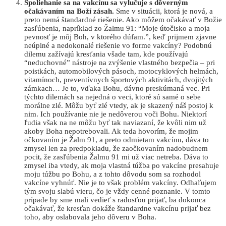
Spoliehanie sa na vakcínu sa vylučuje s dôverným
očakávaním na Boží zásah.
Sme v situácii, ktorá je nová, a
preto nemá štandardné riešenie. Ako môžem očakávať v Božie
zasľúbenia, napríklad zo Žalmu 91: “Moje útočisko a moja
pevnosť je môj Boh, v ktorého dúfam.”, keď prijmem zjavne
neúplné a nedokonalé riešenie vo forme vakcíny? Podobnú
dilemu zažívajú kresťania všade tam, kde používajú
“neduchovné” nástroje na zvýšenie vlastného bezpečia – pri
poistkách, automobilových pásoch, motocyklových helmách,
vitamínoch, preventívnych športových aktivitách, dvojitých
zámkach… Je to, vďaka Bohu, dávno preskúmaná vec. Pri
týchto dilemách sa nejedná o veci, ktoré sú samé o sebe
morálne zlé. Môžu byť zlé vtedy, ak je skazený náš postoj k
nim. Ich používanie nie je nedôverou voči Bohu. Niektorí
ľudia však na ne môžu byť tak naviazaní, že kvôli nim už
akoby Boha nepotrebovali. Ak teda hovorím, že mojim
očkovaním je Žalm 91, a preto odmietam vakcínu, dáva to
zmysel len za predpokladu, že zaočkovaním nadobudnem
pocit, že zasľúbenia Žalmu 91 mi už viac netreba. Dáva to
zmysel iba vtedy, ak moja vlastná túžba po vakcíne presahuje
moju túžbu po Bohu, a z tohto dôvodu som sa rozhodol
vakcíne vyhnúť. Nie je to však problém vakcíny. Odhaľujem
tým svoju slabú vieru, čo je vždy cenné poznanie. V tomto
prípade by sme mali vedieť s radosťou prijať, ba dokonca
očakávať, že kresťan dokáže štandardne vakcínu prijať bez
toho, aby oslabovala jeho dôveru v Boha.