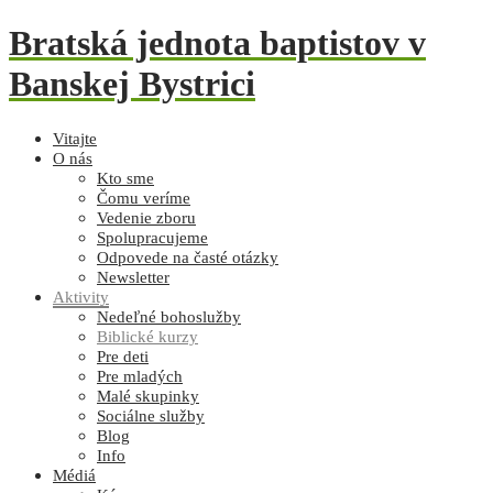
Bratská jednota baptistov v
Banskej Bystrici
Vitajte
O nás
Kto sme
Čomu veríme
Vedenie zboru
Spolupracujeme
Odpovede na časté otázky
Newsletter
Aktivity
Nedeľné bohoslužby
Biblické kurzy
Pre deti
Pre mladých
Malé skupinky
Sociálne služby
Blog
Info
Médiá