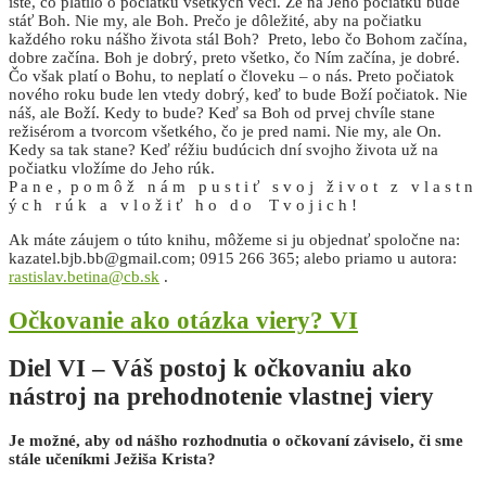
isté, čo platilo o počiatku všetkých vecí. Že na Jeho počiatku bude
stáť Boh. Nie my, ale Boh. Prečo je dôležité, aby na počiatku
každého roku nášho života stál Boh? Preto, lebo čo Bohom začína,
dobre začína. Boh je dobrý, preto všetko, čo Ním začína, je dobré.
Čo však platí o Bohu, to neplatí o človeku – o nás. Preto počiatok
nového roku bude len vtedy dobrý, keď to bude Boží počiatok. Nie
náš, ale Boží. Kedy to bude? Keď sa Boh od prvej chvíle stane
režisérom a tvorcom všetkého, čo je pred nami. Nie my, ale On.
Kedy sa tak stane? Keď réžiu budúcich dní svojho života už na
počiatku vložíme do Jeho rúk.
P a n e , p o m ô ž n á m p u s t i ť s v o j ž i v o t z v l a s t n
ý c h r ú k a v l o ž i ť h o d o T v o j i c h !
Ak máte záujem o túto knihu, môžeme si ju objednať spoločne na:
kazatel.bjb.bb@gmail.com; 0915 266 365; alebo priamo u autora:
rastislav.betina@cb.sk
.
Očkovanie ako otázka viery? VI
Diel VI – Váš postoj k očkovaniu ako
nástroj na prehodnotenie vlastnej viery
Je možné, aby od nášho rozhodnutia o očkovaní záviselo, či sme
stále učeníkmi Ježiša Krista?