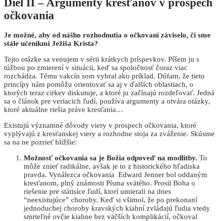
Diel II – Argumenty kresťanov v prospech
očkovania
Je možné, aby od nášho rozhodnutia o očkovaní záviselo, či sme
stále učeníkmi Ježiša Krista?
Tejto otázke sa venujem v sérii krátkych príspevkov. Píšem ju s
túžbou po zmierení v situácii, keď sa spoločnosť čoraz viac
rozchádza. Tému vakcín som vybral ako príklad. Dúfam, že tieto
princípy nám pomôžu orientovať sa aj v ďalších oblastiach, o
ktorých teraz cirkev diskutuje, a ktoré ju začínajú rozdeľovať. Jedná
sa o článok pre veriacich ľudí, používa argumenty a otvára otázky,
ktoré aktuálne riešia práve kresťania…
Existujú významné dôvody viery v prospech očkovania, ktoré
vyplývajú z kresťanskej viery a rozhodne stoja za zváženie. Skúsme
sa na ne pozrieť bližšie:
Možnosť očkovania sa je Božia odpoveď na modlitby.
To
môže znieť radikálne, avšak je to z historického hľadiska
pravda. Vynálezca očkovania Edward Jenner bol oddaným
kresťanom, plný známosti Písma svätého. Prosil Boha o
riešenie pre státisíce ľudí, ktorí umierali na dnes
“neexistujúce” choroby. Keď si všimol, že po prekonaní
jednoduchej choroby kravských kiahní zvládajú ľudia vtedy
smrteľné ovčie kiahne bez väčších komplikácií, očkoval