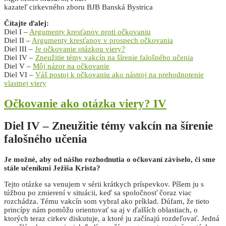
kazateľ cirkevného zboru BJB Banská Bystrica
Čítajte ďalej:
Diel I –
Argumenty kresťanov proti očkovaniu
Diel II –
Argumenty kresťanov v prospech očkovania
Diel III –
Je očkovanie otázkou viery?
Diel IV –
Zneužitie témy vakcín na šírenie falošného učenia
Diel V –
Môj názor na očkovanie
Diel VI –
Váš postoj k očkovaniu ako nástroj na prehodnotenie
vlastnej viery
Očkovanie ako otázka viery? IV
Diel IV – Zneužitie témy vakcín na šírenie
falošného učenia
Je možné, aby od nášho rozhodnutia o očkovaní záviselo, či sme
stále učeníkmi Ježiša Krista?
Tejto otázke sa venujem v sérii krátkych príspevkov. Píšem ju s
túžbou po zmierení v situácii, keď sa spoločnosť čoraz viac
rozchádza. Tému vakcín som vybral ako príklad. Dúfam, že tieto
princípy nám pomôžu orientovať sa aj v ďalších oblastiach, o
ktorých teraz cirkev diskutuje, a ktoré ju začínajú rozdeľovať. Jedná