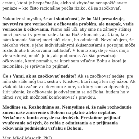
cestou, ktorá je bezpečnejšia, alebo si zbytočne nenapožičiavate
peniaze – kto čisto racionálne počíta riziko, dá sa zaočkovať.
Nakoniec si myslím, že ani
skutočnosť, že ho štát presadzuje,
nevytvára pre veriaceho z očkovania problém, ale naopak, vedie
veriaceho k očkovaniu.
Písmo náš učí, aby sme na zámery štátnej
moci pozerali v prvom rade ako na Božie konanie, a až tam, kde
nám konanie štátnej moci ničí vieru, ho odmietali. Nevylučujem, že
niekoho vieru, s jeho individuálnymi skúsenosťami a postojmi môže
rozhodnutie k očkovaniu nahlodať. V tomto zmysle je však moja
viera zdravá, neničí ju to, ale podporuje. Ak štát presadzuje
očkovanie, ktoré pomáha, za ktoré som vďačný Bohu a ktoré je
racionálne, je správne ho prijímať.
Čo s Vami, ak sa zaočkovať nedáte?
Ak sa zaočkovať nedáte, pre
mňa ste stále môj brat, sestra v Kristovi, ktorí majú len iný názor. Ak
však niekto začne v cirkevnom zbore, za ktorý som zodpovedný,
šíriť učenie, že očkovanie je odvrátením sa od Boha, budem ho v
rámci svojich možností konfrontovať s pravdou.
Modlime sa. Rozhodnime sa. Nemyslime si, že naše rozhodnutie
zmení naše zmierenie s Bohom na platné alebo neplatné.
Netlačme v tomto zmysle na druhých. Prestaňme prijímať
vyučovanie od tých, čo robia z odmietania a z prijímania
očkovania podmienku vzťahu s Bohom.
Mgr.
Miloš Masarik
, PhD.