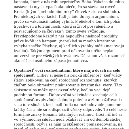
konania, ktoré z nás robí nepriateľov Boha. Vakcína do tohto
nastavenia mysle vpadá ako niečo, čo sa stavia na roveň
Krista (iným “prebodnutím ruky” človek získava slobodu).
Pre niektorých veriacich ľudí je toto dobrým argumentom,
prečo sa vakcinácii radšej vyhnú. Pretiekol v tom ich pohár
trpezlivosti a tolerantnosti, ktorú si život posväteného a
posväcujúceho sa človeka v tomto svete vyžaduje.
Pravdepodobne každý z nás nepoužíva niektoré produkty
práve kvôli ich kampani (napríklad sa mnoho kresťanov
vyhýba značke Playboy, aj keď ich výrobky môžu mať svoju
kvalitu). Takýto argument proti očkovaniu určite neplatí
univerzálne pre všetkých kresťanov. Dá sa mu však rozumieť
ako súčasti osobného zápasu jednotlivca.
Opatrnosť voči rozhodnutiam, ktoré majú dosah na celú
spoločnosť.
Cirkev si nesie historickú skúsenosť, keď vlády
štátov aplikovali na celú spoločnosť rozhodnutia, ktorých
cieľom bolo obmedziť praktizovanie kresťanskej viery. Táto
skúsenosť sa môže opäť ozvať vždy, keď sa veci dejú
podobnou formou. Dobrovoľná vakcinácia zasahuje celú
spoločnosť, ovplyvňuje slobodu pohybu a zhromažďovania
sa, a to v situácii, keď mali ľudia na rozhodovanie pomerne
krátky čas a nie sú k dispozícii všetky odpovede. To celé nesie
formálne znaky konania totalitných režimov. Hoci nič iné sa
vo výnimočnej situácii nedá očakávať ani od demokratickej
spoločnosti, ozýva sa nám tu skúsenosť prenasledovania, na