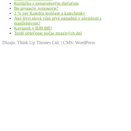
Rozlúčka s nenarodeným dieťaťom
Ви шукаєте допомоги?
2 % pre Katedru teológie a katechetiky
Aké štyri slová vám prvé napadnú v súvislosti s
manželstvom?
Kaviareň v BJB BB?
Teplé oblečenie počas mrazivých dní
Dizajn: Think Up Themes Ltd. | CMS: WordPress