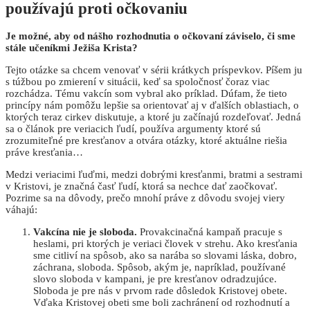
používajú proti očkovaniu
Je možné, aby od nášho rozhodnutia o očkovaní záviselo, či sme
stále učeníkmi Ježiša Krista?
Tejto otázke sa chcem venovať v sérii krátkych príspevkov. Píšem ju
s túžbou po zmierení v situácii, keď sa spoločnosť čoraz viac
rozchádza. Tému vakcín som vybral ako príklad. Dúfam, že tieto
princípy nám pomôžu lepšie sa orientovať aj v ďalších oblastiach, o
ktorých teraz cirkev diskutuje, a ktoré ju začínajú rozdeľovať. Jedná
sa o článok pre veriacich ľudí, používa argumenty ktoré sú
zrozumiteľné pre kresťanov a otvára otázky, ktoré aktuálne riešia
práve kresťania…
Medzi veriacimi ľuďmi, medzi dobrými kresťanmi, bratmi a sestrami
v Kristovi, je značná časť ľudí, ktorá sa nechce dať zaočkovať.
Pozrime sa na dôvody, prečo mnohí práve z dôvodu svojej viery
váhajú:
Vakcína nie je sloboda.
Provakcinačná kampaň pracuje s
heslami, pri ktorých je veriaci človek v strehu. Ako kresťania
sme citliví na spôsob, ako sa narába so slovami láska, dobro,
záchrana, sloboda. Spôsob, akým je, napríklad, používané
slovo sloboda v kampani, je pre kresťanov odradzujúce.
Sloboda je pre nás v prvom rade dôsledok Kristovej obete.
Vďaka Kristovej obeti sme boli zachránení od rozhodnutí a