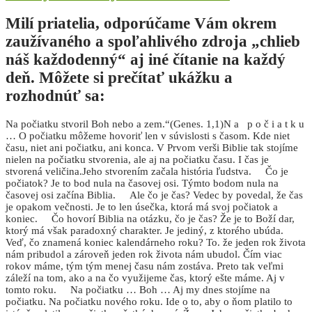
Milí priatelia, odporúčame Vám okrem
zaužívaného a spoľahlivého zdroja „chlieb
náš každodenný“ aj iné čítanie na každý
deň. Môžete si prečítať ukážku a
rozhodnúť sa:
Na počiatku stvoril Boh nebo a zem.“(Genes. 1,1)N a p o č i a t k u
… O počiatku môžeme hovoriť len v súvislosti s časom. Kde niet
času, niet ani počiatku, ani konca. V Prvom verši Biblie tak stojíme
nielen na počiatku stvorenia, ale aj na počiatku času. I čas je
stvorená veličina.Jeho stvorením začala história ľudstva. Čo je
počiatok? Je to bod nula na časovej osi. Týmto bodom nula na
časovej osi začína Biblia. Ale čo je čas? Vedec by povedal, že čas
je opakom večnosti. Je to len úsečka, ktorá má svoj počiatok a
koniec. Čo hovorí Biblia na otázku, čo je čas? Že je to Boží dar,
ktorý má však paradoxný charakter. Je jediný, z ktorého ubúda.
Veď, čo znamená koniec kalendárneho roku? To. že jeden rok života
nám pribudol a zároveň jeden rok života nám ubudol. Čím viac
rokov máme, tým tým menej času nám zostáva. Preto tak veľmi
záleží na tom, ako a na čo využijeme čas, ktorý ešte máme. Aj v
tomto roku. Na počiatku … Boh … Aj my dnes stojíme na
počiatku. Na počiatku nového roku. Ide o to, aby o ňom platilo to