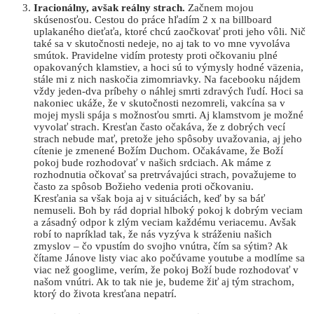
Iracionálny, avšak reálny strach.
Začnem mojou
skúsenosťou. Cestou do práce hľadím 2 x na billboard
uplakaného dieťaťa, ktoré chcú zaočkovať proti jeho vôli. Nič
také sa v skutočnosti nedeje, no aj tak to vo mne vyvoláva
smútok. Pravidelne vidím protesty proti očkovaniu plné
opakovaných klamstiev, a hoci sú to výmysly hodné väzenia,
stále mi z nich naskočia zimomriavky. Na facebooku nájdem
vždy jeden-dva príbehy o náhlej smrti zdravých ľudí. Hoci sa
nakoniec ukáže, že v skutočnosti nezomreli, vakcína sa v
mojej mysli spája s možnosťou smrti. Aj klamstvom je možné
vyvolať strach. Kresťan často očakáva, že z dobrých vecí
strach nebude mať, pretože jeho spôsoby uvažovania, aj jeho
cítenie je zmenené Božím Duchom. Očakávame, že Boží
pokoj bude rozhodovať v našich srdciach. Ak máme z
rozhodnutia očkovať sa pretrvávajúci strach, považujeme to
často za spôsob Božieho vedenia proti očkovaniu.
Kresťania sa však boja aj v situáciách, keď by sa báť
nemuseli. Boh by rád doprial hlboký pokoj k dobrým veciam
a zásadný odpor k zlým veciam každému veriacemu. Avšak
robí to napríklad tak, že nás vyzýva k stráženiu našich
zmyslov – čo vpustím do svojho vnútra, čím sa sýtim? Ak
čítame Jánove listy viac ako počúvame youtube a modlíme sa
viac než googlime, verím, že pokoj Boží bude rozhodovať v
našom vnútri. Ak to tak nie je, budeme žiť aj tým strachom,
ktorý do života kresťana nepatrí.