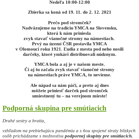
Nedeľa 10:00-12:00
Zbierka sa koná od 19. 11. do 2. 12. 2021
Prečo pod stromček?
Nadväzujeme na tradíciu YMCA na Slovensku,
ktorá k nám priniesla
zvyk stavať vianočné stromy na námestiach.
Prvý na území ČSR postavila YMCA
v Olomouci roku 1921. Ľudia z mesta pod neho nosili
darčeky, ktoré ymkári distribuovali núdznym.
YMCA bola a aj je v našom meste.
Či aj tu začala zvyk stavať vianočné stromy
na námestiach práve YMCA, to nevieme.
Ale nápad sa nám páči, a preto aj dnes
môžete
priniesť darček pod stromček
umiestnený tu –
na verejnom mieste!
Podporná skupina pre smútiacich
Drahé sestry a bratia,
vzhľadom na prebiehajúcu pandémiu a s ňou spojené straty blízkych
osôb prichádzame s možnosťou
podpornej skupiny pre smútiacich.