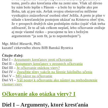
tomu, prečo ako kresťania ešte na zemi sme. Však už dávno
by nám bolo lepšie s Pánom – a bolo by to lepšie ako pre
Boha, tak aj pre nás. Avšak svojou obetavosťou môžeme
vynikajúco znázorňovať osobnú obeť Ježiša. A preto je plne v
súlade s kresťanským postojom ukázať na Kristovu obeť tým,
že v prospech druhých sám podstúpim riziko (opäť však treba
zdôrazniť, že to až tak celkom neplatí, lebo očkovanie znižuje
aj moje vlastné riziko – pracujeme tu len s bežným
argumentom “ja som fit, ja to nepotrebujem”).
Mgr.
Miloš Masarik
, PhD.
kazateľ cirkevného zboru BJB Banská Bystrica
Čítajte ďalej:
Diel I –
Argumenty kresťanov proti očkovaniu
Diel II –
Argumenty kresťanov v prospech očkovania
Diel III –
Je očkovanie otázkou viery?
Diel IV –
Zneužitie témy vakcín na šírenie falošného učenia
Diel V –
Môj názor na očkovanie
Diel VI –
Váš postoj k očkovaniu ako nástroj na prehodnotenie
vlastnej viery
Očkovanie ako otázka viery? I
Diel I – Argumenty, ktoré kresťania