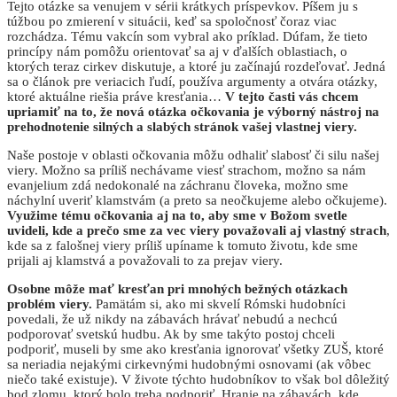
Tejto otázke sa venujem v sérii krátkych príspevkov. Píšem ju s
túžbou po zmierení v situácii, keď sa spoločnosť čoraz viac
rozchádza. Tému vakcín som vybral ako príklad. Dúfam, že tieto
princípy nám pomôžu orientovať sa aj v ďalších oblastiach, o
ktorých teraz cirkev diskutuje, a ktoré ju začínajú rozdeľovať. Jedná
sa o článok pre veriacich ľudí, používa argumenty a otvára otázky,
ktoré aktuálne riešia práve kresťania…
V tejto časti vás chcem
upriamiť na to, že nová otázka očkovania je výborný nástroj na
prehodnotenie silných a slabých stránok vašej vlastnej viery.
Naše postoje v oblasti očkovania môžu odhaliť slabosť či silu našej
viery. Možno sa príliš nechávame viesť strachom, možno sa nám
evanjelium zdá nedokonalé na záchranu človeka, možno sme
náchylní uveriť klamstvám (a preto sa neočkujeme alebo očkujeme).
Využime tému očkovania aj na to, aby sme v Božom svetle
uvideli, kde a prečo sme za vec viery považovali aj vlastný strach
,
kde sa z falošnej viery príliš upíname k tomuto životu, kde sme
prijali aj klamstvá a považovali to za prejav viery.
Osobne môže mať kresťan pri mnohých bežných otázkach
problém viery.
Pamätám si, ako mi skvelí Rómski hudobníci
povedali, že už nikdy na zábavách hrávať nebudú a nechcú
podporovať svetskú hudbu. Ak by sme takýto postoj chceli
podporiť, museli by sme ako kresťania ignorovať všetky ZUŠ, ktoré
sa neriadia nejakými cirkevnými hudobnými osnovami (ak vôbec
niečo také existuje). V živote týchto hudobníkov to však bol dôležitý
bod zlomu, ktorý bolo treba podporiť. Hranie na zábavách, kde