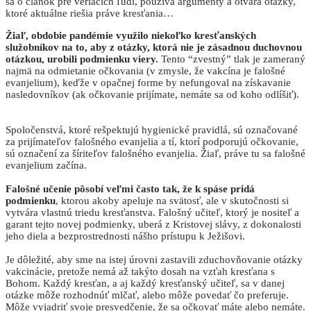
sa o článok pre veriacich ľudí, používa argumenty a otvára otázky,
ktoré aktuálne riešia práve kresťania…
Žiaľ, obdobie pandémie využilo niekoľko kresťanských
služobníkov na to, aby z otázky, ktorá nie je zásadnou duchovnou
otázkou, urobili podmienku viery.
Tento “zvestný” tlak je zameraný
najmä na odmietanie očkovania (v zmysle, že vakcína je falošné
evanjelium), keďže v opačnej forme by nefungoval na získavanie
nasledovníkov (ak očkovanie prijímate, nemáte sa od koho odlíšiť).
Spoločenstvá, ktoré rešpektujú hygienické pravidlá, sú označované
za prijímateľov falošného evanjelia a tí, ktorí podporujú očkovanie,
sú označení za šíriteľov falošného evanjelia. Žiaľ, práve tu sa falošné
evanjelium začína.
Falošné učenie pôsobí veľmi často tak, že k spáse pridá
podmienku
, ktorou akoby apeluje na svätosť, ale v skutočnosti si
vytvára vlastnú triedu kresťanstva. Falošný učiteľ, ktorý je nositeľ a
garant tejto novej podmienky, uberá z Kristovej slávy, z dokonalosti
jeho diela a bezprostrednosti nášho prístupu k Ježišovi.
Je dôležité, aby sme na istej úrovni zastavili zduchovňovanie otázky
vakcinácie, pretože nemá až takýto dosah na vzťah kresťana s
Bohom. Každý kresťan, a aj každý kresťanský učiteľ, sa v danej
otázke môže rozhodnúť mlčať, alebo môže povedať čo preferuje.
Môže vyjadriť svoje presvedčenie, že sa očkovať máte alebo nemáte.