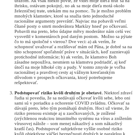
úrazom. Ak však niekto povie, že videl moje dieťa hrať sa na
ihrisku, ostávam pokojný, no ak sa moje dieťa motá okolo
železničnej trate, utekám mu na pomoc. Tu je možno problém
mnohých klamstiev, ktoré sa snažia tieto jednoduché
racionálne argumenty prevrátiť. Najviac ma pobavili veľmi
čítané posty o smrti moderátora Markízy hneď po očkovaní.
Pobavili ma preto, lebo údajne mŕtvy moderátor nám celú vec
vysvetlil v komentároch pod daným postom. Možno sa pýtate
čo to má spoločné s vierou? Dve veci: a) ak verím, že
schopnosť uvažovať a rozlišovať mám od Pána, je dobré sa na
túto schopnosť spoľahnúť práve v situáciách, keď zaznievajú
protichodné informácie; b) ak verím, že klamstvo Boh
zásadne nepoužíva, nesmiem sa klamstvu podriadiť, aj keď
útočí na moje hlboké city a pudy. V tomto zmysle je voľba
racionálnej a pravdivej cesty aj vážnym kresťanským
dôvodom v prospech očkovania, ktorý potrebujeme
rešpektovať.
Podstupovať riziko kvôli druhým je obetavé.
Niektorí zdraví
ľudia si povedia, že sa nedávajú očkovať kvôli sebe, lebo oni
sami sú v poriadku a ochorenie COVID zvládnu. Očkovať sa
dávajú preto, lebo tým pomáhajú druhým. Hoci už vieme, že
riziko prenosu existuje aj u zaočkovaných, je znížené
(zrýchlenou reakciou imunitného systému na vírus a znížením
vírusovej nálože – som menej nákazlivý a som nákazlivý
kratší čas). Podstupovať subjektívne vyššie osobné riziko
kvôli objektívne väčšej bezpečnosti druhých je paralelou k