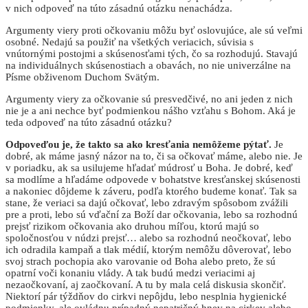
v nich odpoveď na túto zásadnú otázku nenachádza.
Argumenty viery proti očkovaniu môžu byť oslovujúce, ale sú veľmi
osobné. Nedajú sa použiť na všetkých veriacich, súvisia s
vnútornými postojmi a skúsenosťami tých, čo sa rozhodujú. Stavajú
na individuálnych skúsenostiach a obavách, no nie univerzálne na
Písme obživenom Duchom Svätým.
Argumenty viery za očkovanie sú presvedčivé, no ani jeden z nich
nie je a ani nechce byť podmienkou nášho vzťahu s Bohom. Aká je
teda odpoveď na túto zásadnú otázku?
Odpoveďou je, že takto sa ako kresťania nemôžeme pýtať.
Je
dobré, ak máme jasný názor na to, či sa očkovať máme, alebo nie. Je
v poriadku, ak sa usilujeme hľadať múdrosť u Boha. Je dobré, keď
sa modlíme a hľadáme odpovede v bohatstve kresťanskej skúsenosti
a nakoniec dôjdeme k záveru, podľa ktorého budeme konať. Tak sa
stane, že veriaci sa dajú očkovať, lebo zdravým spôsobom zvážili
pre a proti, lebo sú vďační za Boží dar očkovania, lebo sa rozhodnú
prejsť rizikom očkovania ako druhou míľou, ktorú majú so
spoločnosťou v núdzi prejsť… alebo sa rozhodnú neočkovať, lebo
ich odradila kampaň a tlak médií, ktorým nemôžu dôverovať, lebo
svoj strach pochopia ako varovanie od Boha alebo preto, že sú
opatrní voči konaniu vlády. A tak budú medzi veriacimi aj
nezaočkovaní, aj zaočkovaní. A tu by mala celá diskusia skončiť.
Niektorí pár týždňov do cirkvi nepôjdu, lebo nesplnia hygienické