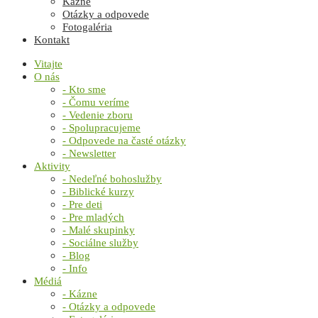
Kázne
Otázky a odpovede
Fotogaléria
Kontakt
Vitajte
O nás
- Kto sme
- Čomu veríme
- Vedenie zboru
- Spolupracujeme
- Odpovede na časté otázky
- Newsletter
Aktivity
- Nedeľné bohoslužby
- Biblické kurzy
- Pre deti
- Pre mladých
- Malé skupinky
- Sociálne služby
- Blog
- Info
Médiá
- Kázne
- Otázky a odpovede