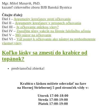
Mgr.
Miloš Masarik
, PhD.
kazateľ cirkevného zboru BJB Banská Bystrica
Čítajte ďalej:
Diel I –
Argumenty kresťanov proti očkovaniu
Diel II –
Argumenty kresťanov v prospech očkovania
Diel III –
Je očkovanie otázkou viery?
Diel IV –
Zneužitie témy vakcín na šírenie falošného učenia
Diel V –
Môj názor na očkovanie
Diel VI –
Váš postoj k očkovaniu ako nástroj na prehodnotenie
vlastnej viery
Koľko lásky sa zmestí do krabice od
topánok?
predvianočná zbierka!
Krabicu s láskou môžete odovzdať na fare
na Hornej Striebornej 5
pod stromček vždy v:
Utorok 17:00-18:00
Streda 17:00-19:00
Piatok 17:00-19:00