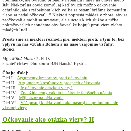
podmienky, ale ovládnu prípadný nepatričný hnev na cirkev alebo
štát. Niektorí na covid zomrú, aj keď by ich možno očkovanie
ochránilo, ale s rešpektom k ich voľbe sa ostatní bráňme komentáru
“lebo sa nedal očkovať…” Niektorí poprosia mládež v zbore, aby sa
zaočkovali a mohli sa stretávať, ale s úctou k ich službe a túžbe
pokračovať ich nebudeme obviňovať, že bojujú proti viere týchto
mladých ľudí.
Proste sme sa niektorí rozhodli pre, niektorí proti, a tým to, bez
vplyvu na náš vzťah s Bohom a na naše vzájomné vzťahy,
skončí.
Mgr.
Miloš Masarik
, PhD.
kazateľ cirkevného zboru BJB Banská Bystrica
Čítajte ďalej:
Diel I –
Argumenty kresťanov proti očkovaniu
Diel II –
Argumenty kresťanov v prospech očkovania
Diel III –
Je očkovanie otázkou viery?
Diel IV –
Zneužitie témy vakcín na šírenie falošného učenia
Diel V –
Môj názor na očkovanie
Diel VI –
Váš postoj k očkovaniu ako nástroj na prehodnotenie
vlastnej viery
Očkovanie ako otázka viery? II