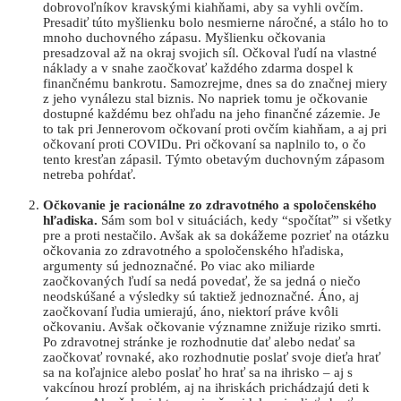
dobrovoľníkov kravskými kiahňami, aby sa vyhli ovčím.
Presadiť túto myšlienku bolo nesmierne náročné, a stálo ho to
mnoho duchovného zápasu. Myšlienku očkovania
presadzoval až na okraj svojich síl. Očkoval ľudí na vlastné
náklady a v snahe zaočkovať každého zdarma dospel k
finančnému bankrotu. Samozrejme, dnes sa do značnej miery
z jeho vynálezu stal biznis. No napriek tomu je očkovanie
dostupné každému bez ohľadu na jeho finančné zázemie. Je
to tak pri Jennerovom očkovaní proti ovčím kiahňam, a aj pri
očkovaní proti COVIDu. Pri očkovaní sa naplnilo to, o čo
tento kresťan zápasil. Týmto obetavým duchovným zápasom
netreba pohŕdať.
Očkovanie je racionálne zo zdravotného a spoločenského
hľadiska.
Sám som bol v situáciách, kedy “spočítať” si všetky
pre a proti nestačilo. Avšak ak sa dokážeme pozrieť na otázku
očkovania zo zdravotného a spoločenského hľadiska,
argumenty sú jednoznačné. Po viac ako miliarde
zaočkovaných ľudí sa nedá povedať, že sa jedná o niečo
neodskúšané a výsledky sú taktiež jednoznačné. Áno, aj
zaočkovaní ľudia umierajú, áno, niektorí práve kvôli
očkovaniu. Avšak očkovanie významne znižuje riziko smrti.
Po zdravotnej stránke je rozhodnutie dať alebo nedať sa
zaočkovať rovnaké, ako rozhodnutie poslať svoje dieťa hrať
sa na koľajnice alebo poslať ho hrať sa na ihrisko – aj s
vakcínou hrozí problém, aj na ihriskách prichádzajú deti k