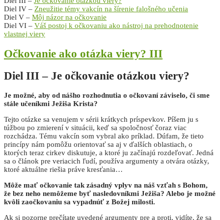
Diel III –
Je očkovanie otázkou viery?
Diel IV –
Zneužitie témy vakcín na šírenie falošného učenia
Diel V –
Môj názor na očkovanie
Diel VI –
Váš postoj k očkovaniu ako nástroj na prehodnotenie
vlastnej viery
Očkovanie ako otázka viery? III
Diel III – Je očkovanie otázkou viery?
Je možné, aby od nášho rozhodnutia o očkovaní záviselo, či sme
stále učeníkmi Ježiša Krista?
Tejto otázke sa venujem v sérii krátkych príspevkov. Píšem ju s
túžbou po zmierení v situácii, keď sa spoločnosť čoraz viac
rozchádza. Tému vakcín som vybral ako príklad. Dúfam, že tieto
princípy nám pomôžu orientovať sa aj v ďalších oblastiach, o
ktorých teraz cirkev diskutuje, a ktoré ju začínajú rozdeľovať. Jedná
sa o článok pre veriacich ľudí, používa argumenty a otvára otázky,
ktoré aktuálne riešia práve kresťania…
Môže mať očkovanie tak zásadný vplyv na náš vzťah s Bohom,
že bez neho nemôžeme byť nasledovníkmi Ježiša? Alebo je možné
kvôli zaočkovaniu sa vypadnúť z Božej milosti.
Ak si pozorne prečítate uvedené argumenty pre a proti, vidíte, že sa