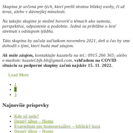
Skupina je určená pre tých, ktorí prešli stratou blízkej osoby, či už
teraz, alebo v dávnejšej minulosti.
Na takejto skupine je možné hovoriť o témach ako samota,
perspektíva, odpustenie a podobne. Jedná sa približne o šesť
stretnutí s odstupom týždňa.
Táto skupina by začala začiatkom novembra 2021, deň a čas by sme
dohodli s tými, ktorí budú mať záujem.
Ak máte záujem,
kontaktujte kazateľa na tel.: 0915 266 365; alebo
e-mailom: kazatel.bjb.bb@gmail.com
,
vzhľadom na COVID
situáciu sa podporné skupiny začnú najskôr 15. 11. 2022.
Load More
1
2
3
Najnovšie príspevky
Kde sú jasle?
Denný tábor – Home
Evanjelium pre homosexuálov – biblický kurz
Denný tábor – Home