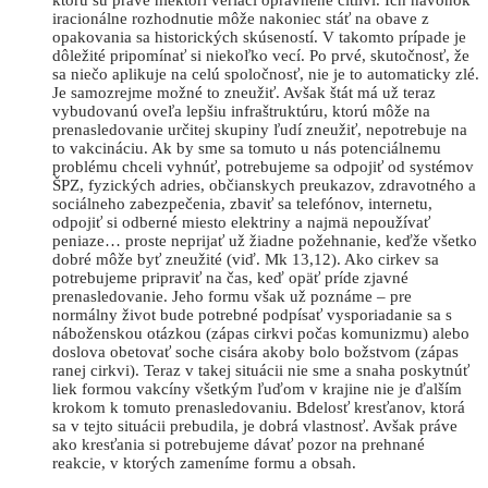
ktorú sú práve niektorí veriaci oprávnene citliví. Ich navonok
iracionálne rozhodnutie môže nakoniec stáť na obave z
opakovania sa historických skúseností. V takomto prípade je
dôležité pripomínať si niekoľko vecí. Po prvé, skutočnosť, že
sa niečo aplikuje na celú spoločnosť, nie je to automaticky zlé.
Je samozrejme možné to zneužiť. Avšak štát má už teraz
vybudovanú oveľa lepšiu infraštruktúru, ktorú môže na
prenasledovanie určitej skupiny ľudí zneužiť, nepotrebuje na
to vakcináciu. Ak by sme sa tomuto u nás potenciálnemu
problému chceli vyhnúť, potrebujeme sa odpojiť od systémov
ŠPZ, fyzických adries, občianskych preukazov, zdravotného a
sociálneho zabezpečenia, zbaviť sa telefónov, internetu,
odpojiť si odberné miesto elektriny a najmä nepoužívať
peniaze… proste neprijať už žiadne požehnanie, keďže všetko
dobré môže byť zneužité (viď. Mk 13,12). Ako cirkev sa
potrebujeme pripraviť na čas, keď opäť príde zjavné
prenasledovanie. Jeho formu však už poznáme – pre
normálny život bude potrebné podpísať vysporiadanie sa s
náboženskou otázkou (zápas cirkvi počas komunizmu) alebo
doslova obetovať soche cisára akoby bolo božstvom (zápas
ranej cirkvi). Teraz v takej situácii nie sme a snaha poskytnúť
liek formou vakcíny všetkým ľuďom v krajine nie je ďalším
krokom k tomuto prenasledovaniu. Bdelosť kresťanov, ktorá
sa v tejto situácii prebudila, je dobrá vlastnosť. Avšak práve
ako kresťania si potrebujeme dávať pozor na prehnané
reakcie, v ktorých zameníme formu a obsah.