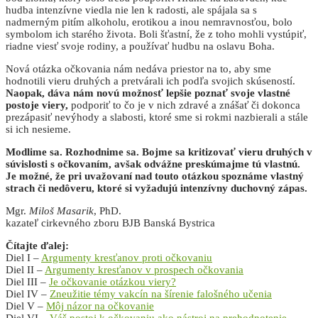
hudba intenzívne viedla nie len k radosti, ale spájala sa s
nadmerným pitím alkoholu, erotikou a inou nemravnosťou, bolo
symbolom ich starého života. Boli šťastní, že z toho mohli vystúpiť,
riadne viesť svoje rodiny, a používať hudbu na oslavu Boha.
Nová otázka očkovania nám nedáva priestor na to, aby sme
hodnotili vieru druhých a pretvárali ich podľa svojich skúseností.
Naopak, dáva nám novú možnosť lepšie poznať svoje vlastné
postoje viery,
podporiť to čo je v nich zdravé a znášať či dokonca
prezápasiť nevýhody a slabosti, ktoré sme si rokmi nazbierali a stále
si ich nesieme.
Modlime sa. Rozhodnime sa. Bojme sa kritizovať vieru druhých v
súvislosti s očkovaním, avšak odvážne preskúmajme tú vlastnú.
Je možné, že pri uvažovaní nad touto otázkou spoznáme vlastný
strach či nedôveru, ktoré si vyžadujú intenzívny duchovný zápas.
Mgr.
Miloš Masarik
, PhD.
kazateľ cirkevného zboru BJB Banská Bystrica
Čítajte ďalej:
Diel I –
Argumenty kresťanov proti očkovaniu
Diel II –
Argumenty kresťanov v prospech očkovania
Diel III –
Je očkovanie otázkou viery?
Diel IV –
Zneužitie témy vakcín na šírenie falošného učenia
Diel V –
Môj názor na očkovanie