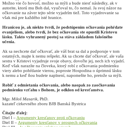
Možno vie čo hovorí, možno sa mýli a bude niesť následky, ak v
autorite, ktorú mu Boh dal, vyučoval to, čo nemal. Ja svoj názor na
očkovanie na záver tejto série vyjadrím tiež. Toto vyjadrovanie sa
však má pre každého isté hranice.
Hranicou je, ak niekto tvrdí, že podstúpením očkovania pohŕdate
evanjeliom, alebo tvrdí, že bez očkovania ste opustili Kristovu
lásku. Takto vyhranený postoj sa stáva základom falošného
učenia.
Ak sa nechcete dať očkovať, ale váš brat sa dal a podporuje v tom
ostatných, majte k nemu rešpekt. Ak sa chcete dať očkovať, ale vaša
sestra v Kristovi vyjadruje svoje obavy, dovoľte jej, nech ich vyjadrí.
Keď však narazíte na človeka, ktorý robí z očkovania podmienku
viery alebo pohŕdanie vierou, poproste Hospodina o úprimnú lásku
k nemu a keď ňou budete naplnení, napomeňte ho, pretože sa mýli.
Robiť z odmietania očkovania, alebo naopak zo zaočkovania
podmienku vzťahu s Bohom, je odklon od kresťanstva.
Mgr.
Miloš Masarik
, PhD.
kazateľ cirkevného zboru BJB Banská Bystrica
Čítajte ďalej:
Diel I –
Argumenty kresťanov proti očkovaniu
Diel II –
Argumenty kresťanov v prospech očkovania