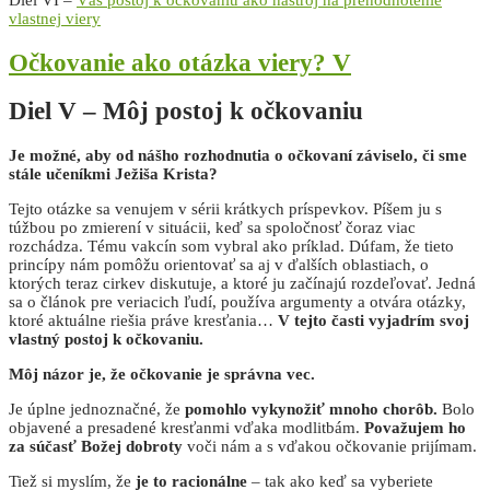
Diel VI –
Váš postoj k očkovaniu ako nástroj na prehodnotenie
vlastnej viery
Očkovanie ako otázka viery? V
Diel V – Môj postoj k očkovaniu
Je možné, aby od nášho rozhodnutia o očkovaní záviselo, či sme
stále učeníkmi Ježiša Krista?
Tejto otázke sa venujem v sérii krátkych príspevkov. Píšem ju s
túžbou po zmierení v situácii, keď sa spoločnosť čoraz viac
rozchádza. Tému vakcín som vybral ako príklad. Dúfam, že tieto
princípy nám pomôžu orientovať sa aj v ďalších oblastiach, o
ktorých teraz cirkev diskutuje, a ktoré ju začínajú rozdeľovať. Jedná
sa o článok pre veriacich ľudí, používa argumenty a otvára otázky,
ktoré aktuálne riešia práve kresťania…
V tejto časti vyjadrím svoj
vlastný postoj k očkovaniu.
Môj názor je, že očkovanie je správna vec.
Je úplne jednoznačné, že
pomohlo vykynožiť mnoho chorôb.
Bolo
objavené a presadené kresťanmi vďaka modlitbám.
Považujem ho
za súčasť Božej dobroty
voči nám a s vďakou očkovanie prijímam.
Tiež si myslím, že
je to racionálne
– tak ako keď sa vyberiete