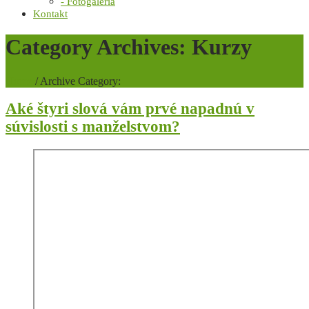
- Fotogaléria
Kontakt
Category Archives: Kurzy
Home
/
Archive Category:
Aké štyri slová vám prvé napadnú v
súvislosti s manželstvom?