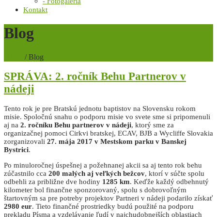
- Fotogaléria
Kontakt
Blog
Home
/
Blog
SPRÁVA: 2. ročník Behu Partnerov v
nádeji
Tento rok je pre Bratskú jednotu baptistov na Slovensku rokom
misie. Spoločnú snahu o podporu misie vo svete sme si pripomenuli
aj na
2. ročníku Behu partnerov v nádeji
, ktorý sme za
organizačnej pomoci Cirkvi bratskej, ECAV, BJB a Wycliffe Slovakia
zorganizovali
27. mája 2017 v Mestskom parku v Banskej
Bystrici
.
Po minuloročnej úspešnej a požehnanej akcii sa aj tento rok behu
zúčastnilo cca
200 malých aj veľkých bežcov
, ktorí v súčte spolu
odbehli za približne dve hodiny
1285 km
. Keďže každý odbehnutý
kilometer bol finančne sponzorovaný, spolu s dobrovoľným
štartovným sa pre potreby projektov Partneri v nádeji podarilo získať
2980 eur
. Tieto finančné prostriedky budú použité na podporu
prekladu Písma a vzdelávanie ľudí v najchudobnejších oblastiach