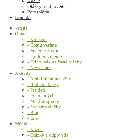
Kázne
Otázky a odpovede
Fotogaléria
Kontakt
Vitajte
O nás
- Kto sme
- Čomu veríme
- Vedenie zboru
- Spolupracujeme
- Odpovede na časté otázky
- Newsletter
Aktivity
- Nedeľné bohoslužby
- Biblické kurzy
- Pre deti
- Pre mladých
- Malé skupinky
- Sociálne služby
- Blog
- Info
Médiá
- Kázne
- Otázky a odpovede