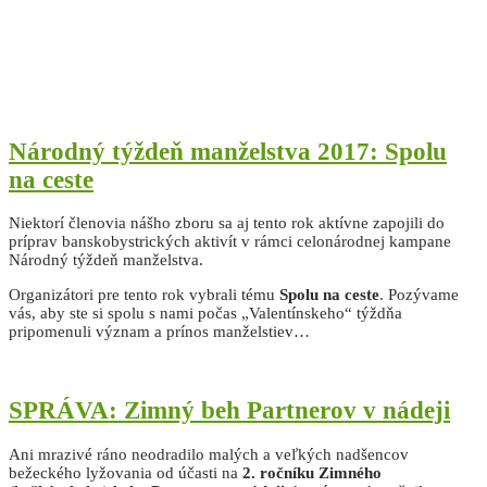
Národný týždeň manželstva 2017: Spolu
na ceste
Niektorí členovia nášho zboru sa aj tento rok aktívne zapojili do
príprav banskobystrických aktivít v rámci celonárodnej kampane
Národný týždeň manželstva.
Organizátori pre tento rok vybrali tému
Spolu na ceste
. Pozývame
vás, aby ste si spolu s nami počas „Valentínskeho“ týždňa
pripomenuli význam a prínos manželstiev…
SPRÁVA: Zimný beh Partnerov v nádeji
Ani mrazivé ráno neodradilo malých a veľkých nadšencov
bežeckého lyžovania od účasti na
2. ročníku Zimného