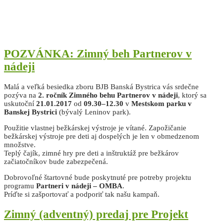
POZVÁNKA: Zimný beh Partnerov v
nádeji
Malá a veľká besiedka zboru BJB Banská Bystrica vás srdečne
pozýva na
2. ročník Zimného behu Partnerov v nádeji
, ktorý sa
uskutoční
21.01.2017
od
09.30–12.30
v
Mestskom parku v
Banskej Bystrici
(bývalý Leninov park).
Použitie vlastnej bežkárskej výstroje je vítané. Zapožičanie
bežkárskej výstroje pre deti aj dospelých je len v obmedzenom
množstve.
Teplý čajík, zimné hry pre deti a inštruktáž pre bežkárov
začiatočníkov bude zabezpečená.
Dobrovoľné štartovné bude poskytnuté pre potreby projektu
programu
Partneri v nádeji – OMBA
.
Príďte si zašportovať a podporiť tak našu kampaň.
Zimný (adventný) predaj pre Projekt