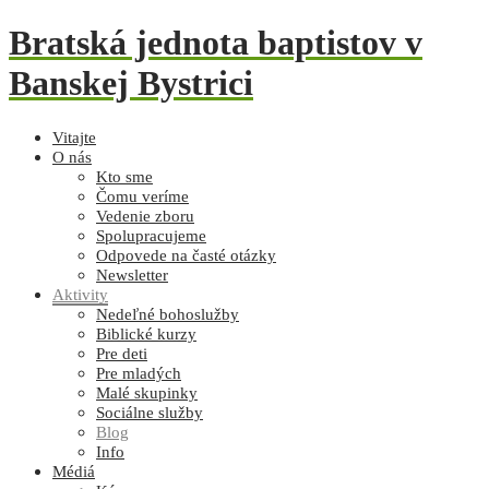
Bratská jednota baptistov v
Banskej Bystrici
Vitajte
O nás
Kto sme
Čomu veríme
Vedenie zboru
Spolupracujeme
Odpovede na časté otázky
Newsletter
Aktivity
Nedeľné bohoslužby
Biblické kurzy
Pre deti
Pre mladých
Malé skupinky
Sociálne služby
Blog
Info
Médiá