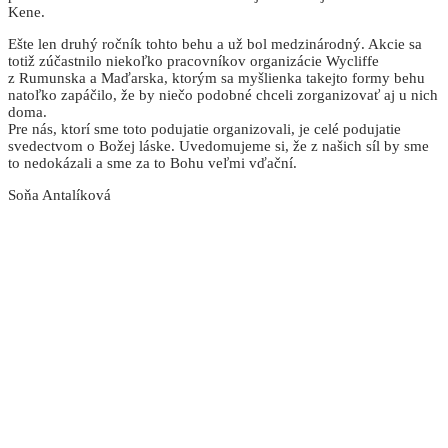
Kene.
Ešte len druhý ročník tohto behu a už bol medzinárodný. Akcie sa
totiž zúčastnilo niekoľko pracovníkov organizácie Wycliffe
z Rumunska a Maďarska, ktorým sa myšlienka takejto formy behu
natoľko zapáčilo, že by niečo podobné chceli zorganizovať aj u nich
doma.
Pre nás, ktorí sme toto podujatie organizovali, je celé podujatie
svedectvom o Božej láske. Uvedomujeme si, že z našich síl by sme
to nedokázali a sme za to Bohu veľmi vďační.
Soňa Antalíková