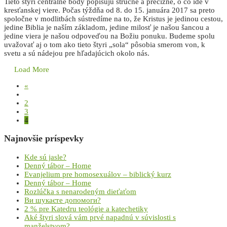
Tieto štyri centrálne body popisujú stručne a precízne, o čo ide v
kresťanskej viere. Počas týždňa od 8. do 15. januára 2017 sa preto
spoločne v modlitbách sústredíme na to, že Kristus je jedinou cestou,
jedine Biblia je naším základom, jedine milosť je našou šancou a
jedine viera je našou odpoveďou na Božiu ponuku. Budeme spolu
uvažovať aj o tom ako tieto štyri „sola“ pôsobia smerom von, k
svetu a sú nádejou pre hľadajúcich okolo nás.
Load More
«
2
3
4
Najnovšie príspevky
Kde sú jasle?
Denný tábor – Home
Evanjelium pre homosexuálov – biblický kurz
Denný tábor – Home
Rozlúčka s nenarodeným dieťaťom
Ви шукаєте допомоги?
2 % pre Katedru teológie a katechetiky
Aké štyri slová vám prvé napadnú v súvislosti s
manželstvom?