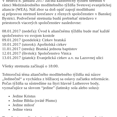
V nedeľu 8. januára 2017 začína každoročný týždeň stretnutí v
rámci Medzinárodného modlitebného týždňa Svetovej evanjelickej
aliancie (WEA). Náš zbor sa doň opäť zapojí modlitbami
aj prípravou stretnutí kresťanov z rôznych spoločenstiev v Banskej
Bystrici. Podvečerné stretnutia budú prebiehať striedavo v
priestoroch viacerých spoločenstiev nasledovne:
08.01.2017 (nedeľa): Úvod k aliančnému týždňu bude mať každé
spoločenstvo vo svojom kostole
09.01.2017 (pondelok): Cirkev bratská
10.01.2017 (utorok): Apoštolská cirkev
11.01.2017 (streda): Bratská jednota baptistov
12.01.2017 (štvrtok): Spoločenstvo Vinica
13.01.2017 (piatok): Evanjelická cirkev a.v. na Lazovnej ulici
Všetky stretnutia začínajú o 18:00.
Tohtoročná téma aliančného modlitebného týždňa má názov
„Jedinečné“ a vychádza z blížiacej sa oslavy začiatku reformácie.
Počas týždňa sa sústredíme na štyri hlavné Lutherove body,
vyznačujúce sa slovom “jedine” (latinsky sola alebo solus):
Jedine Kristus
Jedine Biblia (sväté Písmo)
Jedine milosť
Jedine viera