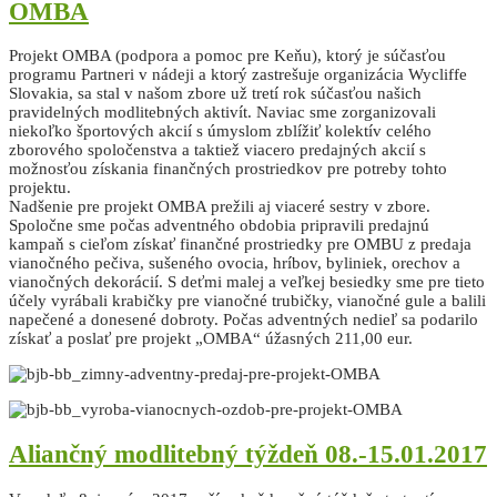
OMBA
Projekt OMBA (podpora a pomoc pre Keňu), ktorý je súčasťou
programu Partneri v nádeji a ktorý zastrešuje organizácia Wycliffe
Slovakia, sa stal v našom zbore už tretí rok súčasťou našich
pravidelných modlitebných aktivít. Naviac sme zorganizovali
niekoľko športových akcií s úmyslom zblížiť kolektív celého
zborového spoločenstva a taktiež viacero predajných akcií s
možnosťou získania finančných prostriedkov pre potreby tohto
projektu.
Nadšenie pre projekt OMBA prežili aj viaceré sestry v zbore.
Spoločne sme počas adventného obdobia pripravili predajnú
kampaň s cieľom získať finančné prostriedky pre OMBU z predaja
vianočného pečiva, sušeného ovocia, hríbov, byliniek, orechov a
vianočných dekorácií. S deťmi malej a veľkej besiedky sme pre tieto
účely vyrábali krabičky pre vianočné trubičky, vianočné gule a balili
napečené a donesené dobroty. Počas adventných nedieľ sa podarilo
získať a poslať pre projekt „OMBA“ úžasných 211,00 eur.
Aliančný modlitebný týždeň 08.-15.01.2017