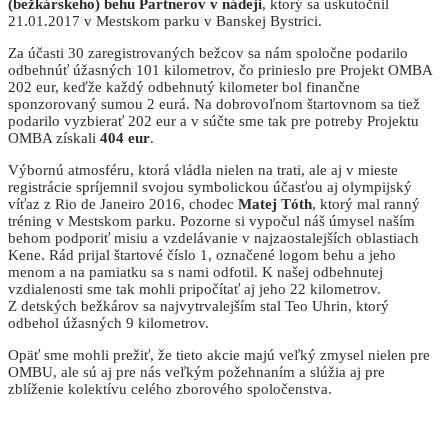
(bežkárskeho) behu Partnerov v nádeji
, ktorý sa uskutočnil
21.01.2017 v Mestskom parku v Banskej Bystrici.
Za účasti 30 zaregistrovaných bežcov sa nám spoločne podarilo
odbehnúť úžasných 101 kilometrov, čo prinieslo pre Projekt OMBA
202 eur, keďže každý odbehnutý kilometer bol finančne
sponzorovaný sumou 2 eurá. Na dobrovoľnom štartovnom sa tiež
podarilo vyzbierať 202 eur a v súčte sme tak pre potreby Projektu
OMBA získali
404 eur
.
Výbornú atmosféru, ktorá vládla nielen na trati, ale aj v mieste
registrácie spríjemnil svojou symbolickou účasťou aj olympijský
víťaz z Rio de Janeiro 2016, chodec
Matej Tóth
, ktorý mal ranný
tréning v Mestskom parku. Pozorne si vypočul náš úmysel naším
behom podporiť misiu a vzdelávanie v najzaostalejších oblastiach
Kene. Rád prijal štartové číslo 1, označené logom behu a jeho
menom a na pamiatku sa s nami odfotil. K našej odbehnutej
vzdialenosti sme tak mohli pripočítať aj jeho 22 kilometrov.
Z detských bežkárov sa najvytrvalejším stal Teo Uhrin, ktorý
odbehol úžasných 9 kilometrov.
Opäť sme mohli prežiť, že tieto akcie majú veľký zmysel nielen pre
OMBU, ale sú aj pre nás veľkým požehnaním a slúžia aj pre
zblíženie kolektívu celého zborového spoločenstva.